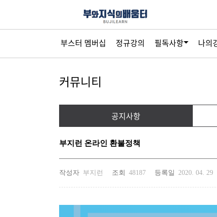
부스터 멤버십
정규강의
필독사항
나의
커뮤니티
공지사항
부지런 온라인 환불정책
작성자
부지런
조회
48187
등록일
2020. 04. 29